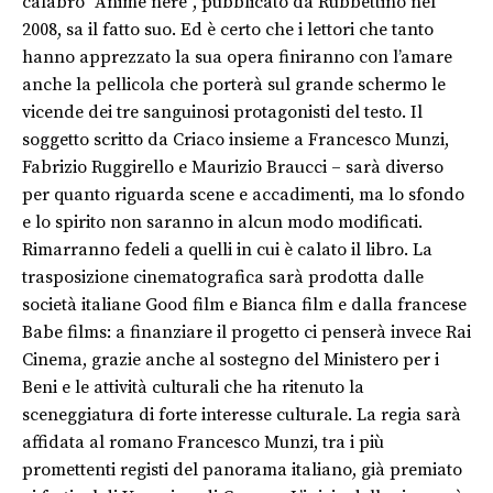
calabro “Anime nere”, pubblicato da Rubbettino nel
2008, sa il fatto suo. Ed è certo che i lettori che tanto
hanno apprezzato la sua opera finiranno con l’amare
anche la pellicola che porterà sul grande schermo le
vicende dei tre sanguinosi protagonisti del testo. Il
soggetto scritto da Criaco insieme a Francesco Munzi,
Fabrizio Ruggirello e Maurizio Braucci – sarà diverso
per quanto riguarda scene e accadimenti, ma lo sfondo
e lo spirito non saranno in alcun modo modificati.
Rimarranno fedeli a quelli in cui è calato il libro. La
trasposizione cinematografica sarà prodotta dalle
società italiane Good film e Bianca film e dalla francese
Babe films: a finanziare il progetto ci penserà invece Rai
Cinema, grazie anche al sostegno del Ministero per i
Beni e le attività culturali che ha ritenuto la
sceneggiatura di forte interesse culturale. La regia sarà
affidata al romano Francesco Munzi, tra i più
promettenti registi del panorama italiano, già premiato