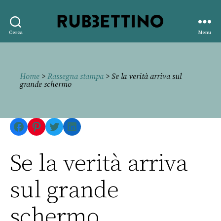
Rubbettino
Cerca
Menu
editore
Home
>
Rassegna stampa
> Se la verità arriva sul
grande schermo
Facebook
Pinterest
Twitter
LinkedIn
Se la verità arriva
sul grande
schermo