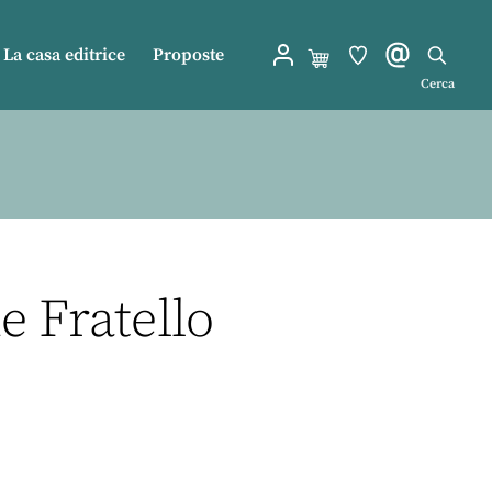
La casa editrice
Proposte
Cerca
e Fratello