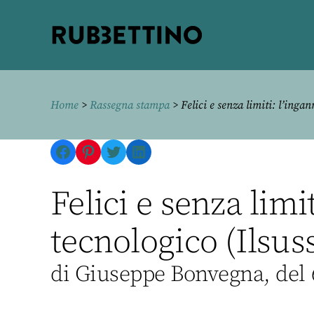
Rubbettino
editore
Home
>
Rassegna stampa
> Felici e senza limiti: l’inga
Facebook
Pinterest
Twitter
LinkedIn
Felici e senza limi
tecnologico (Ilsuss
di Giuseppe Bonvegna, del