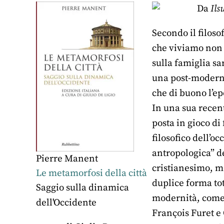
Da
Ils
Secondo il filos
che viviamo non 
sulla famiglia sa
una post-moderni
che di buono l’e
In una sua recent
posta in gioco di
filosofico dell’o
antropologica” de
Pierre Manent
cristianesimo, m
Le metamorfosi della città
duplice forma tot
Saggio sulla dinamica
modernità, come 
dell'Occidente
François Furet e