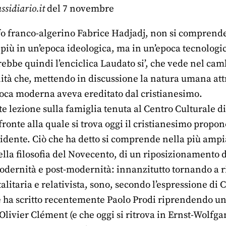
ussidiario.it
del 7 novembre
ofo franco-algerino Fabrice Hadjadj, non si comprend
più in un’epoca ideologica, ma in un’epoca tecnologi
rebbe quindi l’enciclica Laudato si’, che vede nel cam
tà che, mettendo in discussione la natura umana att
poca moderna aveva ereditato dal cristianesimo.
e lezione sulla famiglia tenuta al Centro Culturale di
 fronte alla quale si trova oggi il cristianesimo pro
ccidente. Ciò che ha detto si comprende nella più ampi
lla filosofia del Novecento, di un riposizionamento d
odernità e post-modernità: innanzitutto tornando a ri
alitaria e relativista, sono, secondo l’espressione di 
ha scritto recentemente Paolo Prodi riprendendo una 
 Olivier Clément (e che oggi si ritrova in Ernst-Wolf