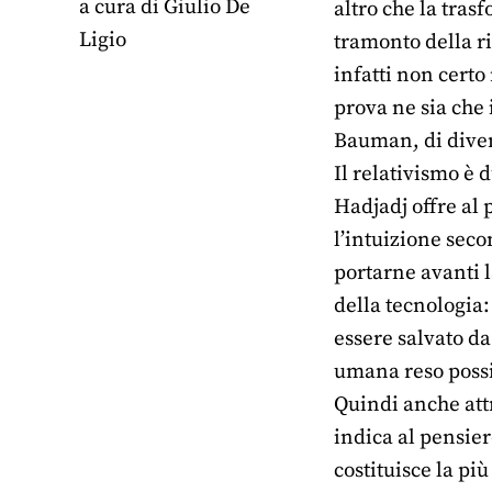
a cura di
Giulio De
altro che la tras
Ligio
tramonto della ri
infatti non certo
prova ne sia che
Bauman, di divent
Il relativismo è 
Hadjadj offre al 
l’intuizione seco
portarne avanti l
della tecnologia:
essere salvato da 
umana reso possi
Quindi anche attr
indica al pensier
costituisce la pi