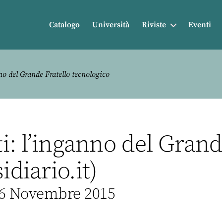
Catalogo
Università
Riviste
Eventi
nno del Grande Fratello tecnologico
ti: l’inganno del Grand
idiario.it)
 6 Novembre 2015