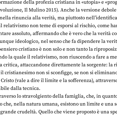
formazione della profezia cristiana in «utopia» e «prog
voluzione, Il Mulino 2015). Anche la versione debole 
 nella rinuncia alla verità, ma piuttosto nell’identific
 il relativismo non teme di esporsi al rischio, come 
are assoluto, affermando che è vero che la verità con
dunque ideologico, nel senso che fa dipendere la ver
pensiero cristiano è non solo e non tanto la riproposiz
ndo la quale il relativismo, non riuscendo a fare a m
a critica, attaccandone direttamente la sorgente: la ri
 il cristianesimo non si sconfigge, se non si eliminano
Cristo (vale a dire il limite e la sofferenza), attraver
bile dalla tecnica.
averso lo stravolgiento della famiglia, che, in quant
o che, nella natura umana, esistono un limite e una s
ù grande crudeltà. Quello che viene proposto è una spec