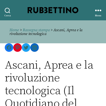
Rubbettino
Cerca
Menu
editore
Home
>
Rassegna stampa
> Ascani, Aprea e la
rivoluzione tecnologica
Facebook
Pinterest
Twitter
LinkedIn
Ascani, Aprea e la
rivoluzione
tecnologica (Il
Quotidiano del