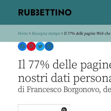
Rubbettino
editore
Home
>
Rassegna stampa
> Il 77% delle pagine Web che v
Facebook
Pinterest
Twitter
LinkedIn
Il 77% delle pagin
nostri dati persona
di Francesco Borgonovo, de