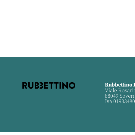
Rubbettino 
Viale Rosari
88049 Soveri
Iva 0193348