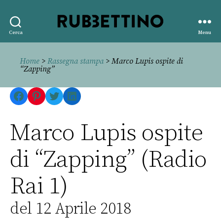
Rubbettino
Cerca
Menu
editore
Home
>
Rassegna stampa
> Marco Lupis ospite di
“Zapping”
Facebook
Pinterest
Twitter
LinkedIn
Marco Lupis ospite
di “Zapping” (Radio
Rai 1)
del 12 Aprile 2018