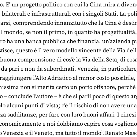
mo. E’ un progetto politico con cui la Cina mira a dive
 bilaterali e infrastrutturali con i singoli Stati. La p
arsi, comprendendo innanzitutto che la Cina è dest
l mondo, se non il primo, in quanto ha progettualità,
ero ha una banca pubblica che finanzia, un’azienda pu
tisce, questo è il vero modello vincente della Via del
uona comprensione di cos’è la Via della Seta, di cosa
, da pari e non da subordinati. Venezia, in particolare,
 raggiungere l’Alto Adriatico al minor costo possibile,
ssima non si merita certo un porto offshore, perché re
hio – conclude l’autore – è che si parli poco di questo 
lo alcuni punti di vista; c’è il rischio di non avere una
za sudditanze, per fare con loro buoni affari. I cinesi
economicamente e noi dobbiamo capire cosa vogliono e 
o Venezia e il Veneto, ma tutto il mondo”.Renato Maso