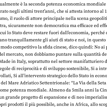
attualmente è la seconda potenza economica mondiale 
trato negli ultimi trent’anni, che si attesta intorno al 
smo, il ruolo di attore principale nella scena geopol
stra, sicuramente non democratica ma efficace ed effi
r cui lo Stato deve restare fuori dall’economia, per
no tranquillamente gli aiuti di stato e noi, in quest
 modo competitivo la sfida cinese, dico quindi: No ai p
e del mercato, non dobbiamo puntare sulla quantità d
 Made in Italy, soprattutto nel settore manifatturiero
regole di reciprocità e di sviluppo sostenibile, Si a in
llati, Si all’intervento strategico dello Stato in eco
del Mare Adriatico Settentrionale: “La Via della Seta
 come potenza mondiale. Almeno da 5mila anni la Cina 
n grande progetto di espansione e di neo imperialismo
pri prodotti il più possibile, anche in Africa, allo sco