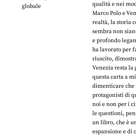
qualità e nei mod
globale
Marco Polo e Vene
realtà, la storia
sembra non siano
e profondo legame
ha lavorato per f
riuscito, dimostr
Venezia resta la 
questa carta a m
dimenticare che 
protagonisti di 
noi e non per i 
le questioni, pen
un libro, che è u
espansione e di c