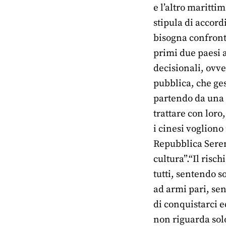
e l’altro maritti
stipula di accordi
bisogna confront
primi due paesi a
decisionali, ovv
pubblica, che ges
partendo da una b
trattare con loro
i cinesi vogliono
Repubblica Sereni
cultura”.“Il risc
tutti, sentendo so
ad armi pari, sen
di conquistarci 
non riguarda sol