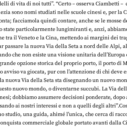
elli di vita di noi tutti”. “Certo – osserva Ciambetti 
zia sono nomi studiati nelle scuole cinesi e, per la
 conta; facciamola quindi contare, anche se le mosse d
 state particolarmente lungimiranti e, anzi, abbiamo 
 tra il Veneto e la Cina, mettendo ai margini dei tragi
ar passare la nuova Via della Seta a nord delle Alpi, 
ando che non esiste una visione unitaria dell’Europa d
grande opzione storica del proprio porto, il porto di
io avviso va giocata, pur con l’attenzione di chi dev
la nuova Via della Seta sta disegnando un nuovo mondo
questo nuovo mondo, o diventarne succubi. La Via del
cinesi; dobbiamo assumere decisioni ponderate, dopo 
sando ai nostri interessi e non a quelli degli altri”.Co
no studio, una guida, ahimé l’unica, che cerca di racc
onquista commerciale globale portato avanti dalla Cin