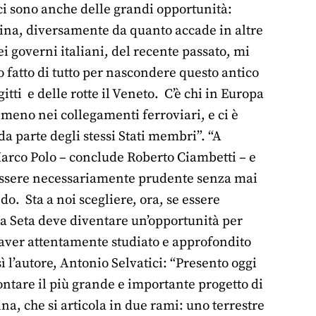
– ci sono anche delle grandi opportunità:
 Cina, diversamente da quanto accade in altre
ei governi italiani, del recente passato, mi
fatto di tutto per nascondere questo antico
tti e delle rotte il Veneto. C’è chi in Europa
almeno nei collegamenti ferroviari, e ci è
a parte degli stessi Stati membri”. “A
 Marco Polo – conclude Roberto Ciambetti – e
e essere necessariamente prudente senza mai
. Sta a noi scegliere, ora, se essere
la Seta deve diventare un’opportunità per
aver attentamente studiato e approfondito
sì l’autore, Antonio Selvatici: “Presento oggi
ontare il più grande e importante progetto di
a, che si articola in due rami: uno terrestre