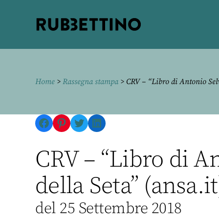
Rubbettino
editore
Home
>
Rassegna stampa
> CRV – “Libro di Antonio Selv
Facebook
Pinterest
Twitter
LinkedIn
CRV – “Libro di An
della Seta” (ansa.it
del 25 Settembre 2018