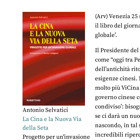
(Arv) Venezia 25 
il libro del gior
globale’.
Il Presidente del
come “oggi tra Pe
dell’antichità ri
esigenze cinesi. 
molto più ViCina 
governo cinese co
condiviso’: biso
Antonio Selvatici
se ci darà un nuo
La Cina e la Nuova Via
nascondo, in tal 
della Seta
incredibili riper
Progetto per un'invasione