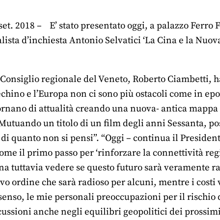
set. 2018 – E’ stato presentato oggi, a palazzo Ferro 
nalista d’inchiesta Antonio Selvatici ‘La Cina e la Nuo
 Consiglio regionale del Veneto, Roberto Ciambetti, ha 
chino e l’Europa non ci sono più ostacoli come in epo
tornano di attualità creando una nuova- antica mappa d
Mutuando un titolo di un film degli anni Sessanta, pos
di quanto non si pensi”. “Oggi – continua il President
me il primo passo per ‘rinforzare la connettività reg
gna tuttavia vedere se questo futuro sarà veramente r
vo ordine che sarà radioso per alcuni, mentre i costi 
senso, le mie personali preoccupazioni per il rischio
cussioni anche negli equilibri geopolitici dei prossim