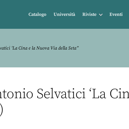
Catalogo
Università
Riviste
Eventi
atici ‘La Cina e la Nuova Via della Seta”
tonio Selvatici ‘La Ci
)