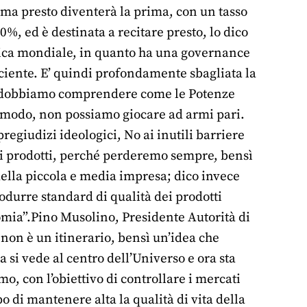
ma presto diventerà la prima, con un tasso
10%, ed è destinata a recitare presto, lo dico
itica mondiale, in quanto ha una governance
ciente. E’ quindi profondamente sbagliata la
ché dobbiamo comprendere come le Potenze
o modo, non possiamo giocare ad armi pari.
regiudizi ideologici, No ai inutili barriere
ei prodotti, perché perderemo sempre, bensì
 della piccola e media impresa; dico invece
trodurre standard di qualità dei prodotti
nomia”.Pino Musolino, Presidente Autorità di
 non è un itinerario, bensì un’idea che
si vede al centro dell’Universo e ora sta
, con l’obiettivo di controllare i mercati
po di mantenere alta la qualità di vita della