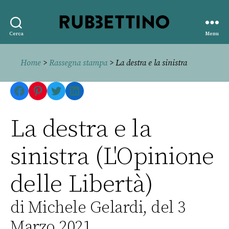
Rubbettino
Cerca
Menu
editore
Home
>
Rassegna stampa
> La destra e la sinistra
Facebook
Pinterest
Twitter
LinkedIn
La destra e la
sinistra (L'Opinione
delle Libertà)
di Michele Gelardi, del 3
Marzo 2021