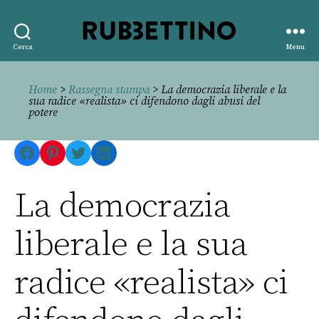
Rubbettino
Cerca
Menu
editore
Home
>
Rassegna stampa
> La democrazia liberale e la
sua radice «realista» ci difendono dagli abusi del
potere
Facebook
Pinterest
Twitter
LinkedIn
La democrazia
liberale e la sua
radice «realista» ci