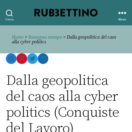
Rubbettino
Cerca
Menu
editore
Home
>
Rassegna stampa
> Dalla geopolitica del caos
alla cyber politics
Facebook
Pinterest
Twitter
LinkedIn
Dalla geopolitica
del caos alla cyber
politics (Conquiste
del Lavoro)