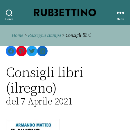
Rubbettino
Cerca
Menu
editore
Home
>
Rassegna stampa
> Consigli libri
Facebook
Pinterest
Twitter
LinkedIn
Consigli libri
(ilregno)
del 7 Aprile 2021