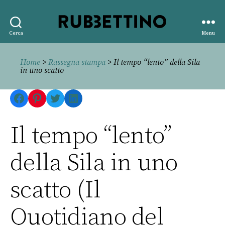
Rubbettino
Cerca
Menu
editore
Home
>
Rassegna stampa
> Il tempo “lento” della Sila
in uno scatto
Facebook
Pinterest
Twitter
LinkedIn
Il tempo “lento”
della Sila in uno
scatto (Il
Quotidiano del