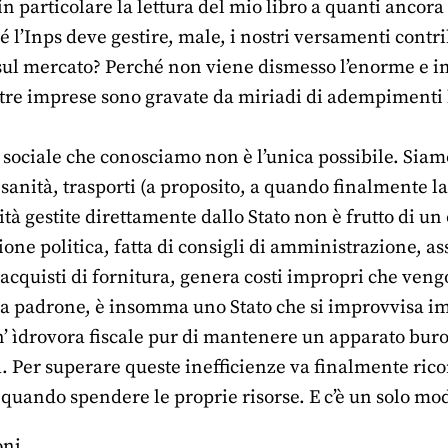
in particolare la lettura del mio libro a quanti ancor
 l’Inps deve gestire, male, i nostri versamenti contr
 sul mercato? Perché non viene dismesso l’enorme e 
stre imprese sono gravate da miriadi di adempimenti 
sociale che conosciamo non è l’unica possibile. Siamo s
 sanità, trasporti (a proposito, a quando finalmente la
ità gestite direttamente dallo Stato non è frutto di un
one politica, fatta di consigli di amministrazione, as
cquisti di fornitura, genera costi impropri che vengono
da padrone, è insomma uno Stato che si improvvisa im
’ ìdrovora fiscale pur di mantenere un apparato buroc
a. Per superare queste inefficienze va finalmente rico
quando spendere le proprie risorse. E c’è un solo mod
oni