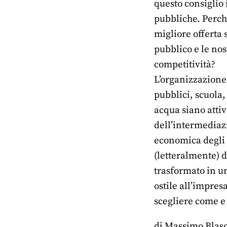
questo consiglio 
pubbliche. Perché
migliore offerta
pubblico e le no
competitività?
L’organizzazione 
pubblici, scuola,
acqua siano attiv
dell’intermediazi
economica degli a
(letteralmente) 
trasformato in un
ostile all’impres
scegliere come e 
di Massimo Blas