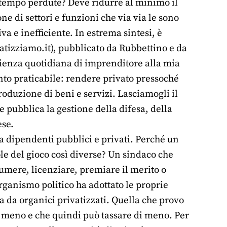
da tempo perdute? Deve ridurre al minimo il
one di settori e funzioni che via via le sono
va e inefficiente. In estrema sintesi, è
tizziamo.it), pubblicato da Rubbettino e da
erienza quotidiana di imprenditore alla mia
nto praticabile: rendere privato pressoché
produzione di beni e servizi. Lasciamogli il
 pubblica la gestione della difesa, della
ese.
a dipendenti pubblici e privati. Perché un
le del gioco così diverse? Un sindaco che
umere, licenziare, premiare il merito o
organismo politico ha adottato le proprie
ta da organici privatizzati. Quella che provo
 meno e che quindi può tassare di meno. Per