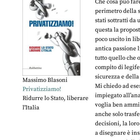
Che cosa può fare
perimetro della s
stati sottratti d
questa la propos
poco uscito in li
antica passione 
tutto quello che 
compito di legife
sicurezza e della 
Massimo Blasoni
Mi chiedo ad ese
Privatizziamo!
impiegato all’ana
Ridurre lo Stato, liberare
voglia ben ammin
l'Italia
anche solo trasfe
decisioni, la lor
a disegnare è in