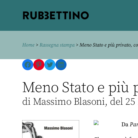
Rubbettino
editore
Home
>
Rassegna stampa
> Meno Stato e più privato, così
Facebook
Pinterest
Twitter
LinkedIn
Meno Stato e più p
di Massimo Blasoni, del 25
Da
Pa