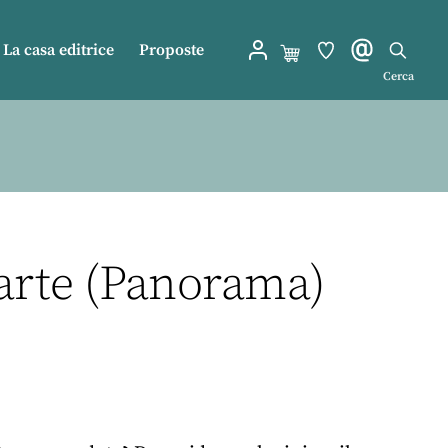
La casa editrice
Proposte
Cerca
iparte (Panorama)