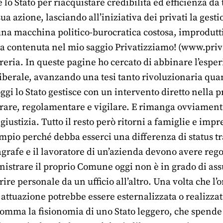
 lo Stato per riacquistare credibilità ed efficienza 
ua azione, lasciando all’iniziativa dei privati la gesti
a una macchina politico-burocratica costosa, improdutti
ta contenuta nel mio saggio Privatizziamo! (www.priva
breria. In queste pagine ho cercato di abbinare l’esp
liberale, avanzando una tesi tanto rivoluzionaria qua
oggi lo Stato gestisce con un intervento diretto nella 
rare, regolamentare e vigilare. E rimanga ovviamente
giustizia. Tutto il resto però ritorni a famiglie e impr
mpio perché debba esserci una differenza di status tr
grafe e il lavoratore di un’azienda devono avere rego
istrare il proprio Comune oggi non è in grado di ass
rire personale da un ufficio all’altro. Una volta che l’
o attuazione potrebbe essere esternalizzata o realizza
somma la fisionomia di uno Stato leggero, che spende