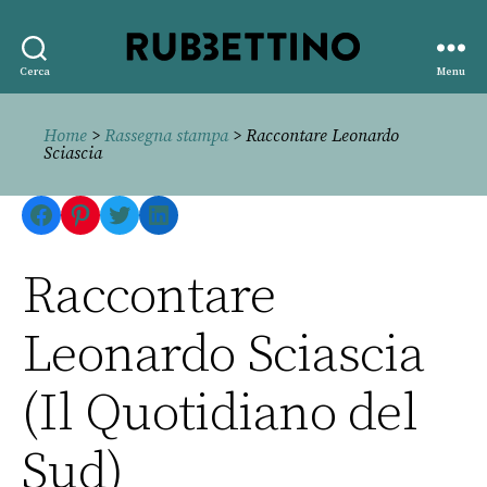
Rubbettino
Cerca
Menu
editore
Home
>
Rassegna stampa
> Raccontare Leonardo
Sciascia
Facebook
Pinterest
Twitter
LinkedIn
Raccontare
Leonardo Sciascia
(Il Quotidiano del
Sud)