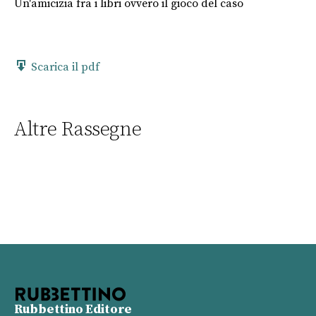
Un'amicizia fra i libri ovvero il gioco del caso
Le
Co
Scarica il pdf
Altre Rassegne
Rubbettino Editore