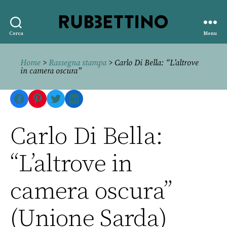
Rubbettino
Cerca
Menu
editore
Home
>
Rassegna stampa
> Carlo Di Bella: “L’altrove
in camera oscura”
Facebook
Pinterest
Twitter
LinkedIn
Carlo Di Bella:
“L’altrove in
camera oscura”
(Unione Sarda)