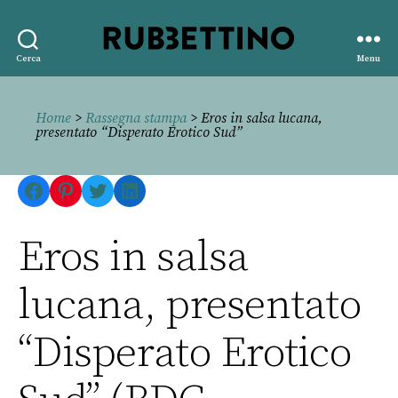
Rubbettino
Cerca
Menu
editore
Home
>
Rassegna stampa
> Eros in salsa lucana,
presentato “Disperato Erotico Sud”
Facebook
Pinterest
Twitter
LinkedIn
Eros in salsa
lucana, presentato
“Disperato Erotico