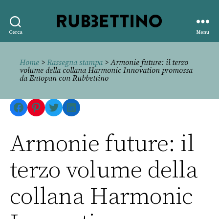
Rubbettino
Cerca
Menu
editore
Home
>
Rassegna stampa
> Armonie future: il terzo
volume della collana Harmonic Innovation promossa
da Entopan con Rubbettino
Facebook
Pinterest
Twitter
LinkedIn
Armonie future: il
terzo volume della
collana Harmonic