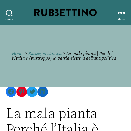
Rubbettino
Cerca
Menu
editore
Home
>
Rassegna stampa
> La mala pianta | Perché
l’Italia è (purtroppo) la patria elettiva dell’antipolitica
Facebook
Pinterest
Twitter
LinkedIn
La mala pianta |
Perché l’Italia è