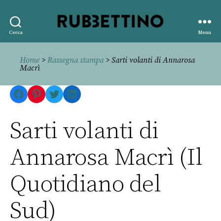
Rubbettino
Cerca
Menu
editore
Home
>
Rassegna stampa
> Sarti volanti di Annarosa
Macrì
Facebook
Pinterest
Twitter
LinkedIn
Sarti volanti di
Annarosa Macrì (Il
Quotidiano del
Sud)