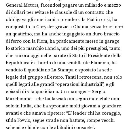
General Motors, facendosi pagare un miliardo e mezzo
di dollari per evitare le clausole di un contratto che
obbligava gli americani a prendersi la Fiat in crisi, ha
conquistato la Chrysler grazie a Obama senza tirar fuori
un quattrino, ma ha anche ingaggiato un duro braccio
di ferro con la Fiom, ha praticamente messo in garage
lo storico marchio Lancia, uno dei più prestigiosi, tanto
che ancora oggi nelle parate di Stato il Presidente della
Repubblica è a bordo di una scintillante Flaminia, ha
venduto il quotidiano La Stampa e spostato la sede
legale del gruppo all’estero. Tanti i retroscena, non solo
quelli legati alle grandi “operazioni industriali”, e gli
episodi di vita quotidiana. Un manager – Sergio
Marchionne – che ha lasciato un segno indelebile non
solo in Italia, che ha spronato molti giovani a guardare
avanti e che amava ripetere: “E’ leader chi ha coraggio,
sfida l’ovvio, segue strade non battute, rompe vecchi
schemi e chiude con le abitudini consuete”.