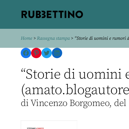
Rubbettino
editore
Home
>
Rassegna stampa
> “Storie di uomini e rumori d
Facebook
Pinterest
Twitter
LinkedIn
“Storie di uomini 
(amato.blogautore
di Vincenzo Borgomeo, del