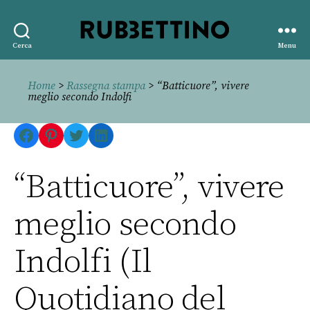
Rubbettino
Cerca
Menu
editore
Home
>
Rassegna stampa
> “Batticuore”, vivere
meglio secondo Indolfi
Facebook
Pinterest
Twitter
LinkedIn
“Batticuore”, vivere
meglio secondo
Indolfi (Il
Quotidiano del