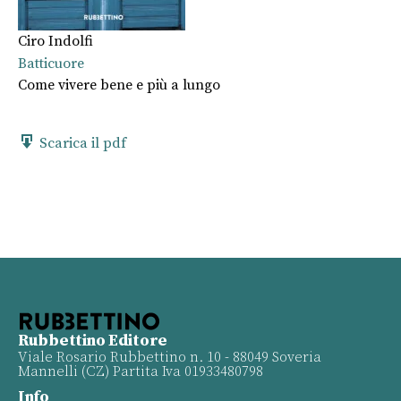
Ciro Indolfi
Batticuore
Come vivere bene e più a lungo
Scarica il pdf
Rubbettino Editore
Viale Rosario Rubbettino n. 10 - 88049 Soveria
Mannelli (CZ) Partita Iva 01933480798
Info