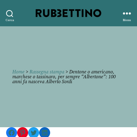
Rubbettino
Cerca
Menu
editore
Home
>
Rassegna stampa
> Dentone o americano,
marchese o tassinaro, per sempre “Albertone”: 100
anni fa nasceva Alberto Sordi
Facebook
Pinterest
Twitter
LinkedIn