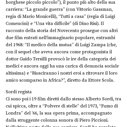
borghese piccolo piccolo”), il punto più alto della sua
carriera: “La grande guerra” (con Vittorio Gassman,
regia di Mario Monicelli), “Tutti a casa” (regia di Luigi
Comencini) e “Una vita difficile” (di Dino Risi). Il
racconto della storia del Novecento prosegue con altri
due film entrati nell’immaginario popolare, entrambi
del 1968: “Il medico della mutua” di Luigi Zampa (che,
con il sequel che aveva ancora come protagonista il
dottor Guido Tersilli provocò le ire della categoria dei
medici e ancora oggi ha una carica di denuncia sociale
altissima) e “Riusciranno i nostri eroi a ritrovare il loro
amico scomparso in Africa?”, diretto da Ettore Scola.
Sordi regista
Ci sono poi i 19 film diretti dallo stesso Alberto Sordi, tra
cui spicca, oltre a “Polvere di stelle” del 1973, “Fumo di
Londra” del ’66, la sua opera prima, accompagnato
dalla struggente colonna sonora di Piero Piccioni.