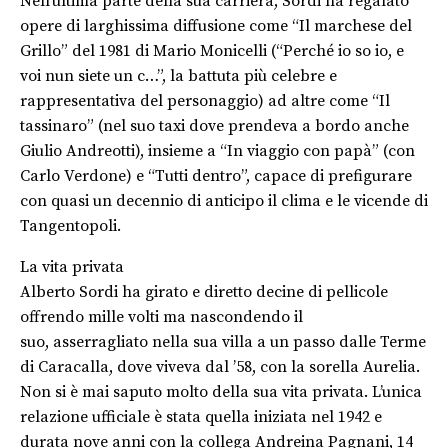
Nell’ultima parte della sua carriera, Sordi ha regalato
opere di larghissima diffusione come “Il marchese del
Grillo” del 1981 di Mario Monicelli (“Perché io so io, e
voi nun siete un c…”, la battuta più celebre e
rappresentativa del personaggio) ad altre come “Il
tassinaro” (nel suo taxi dove prendeva a bordo anche
Giulio Andreotti), insieme a “In viaggio con papà” (con
Carlo Verdone) e “Tutti dentro”, capace di prefigurare
con quasi un decennio di anticipo il clima e le vicende di
Tangentopoli.
La vita privata
Alberto Sordi ha girato e diretto decine di pellicole
offrendo mille volti ma nascondendo il
suo, asserragliato nella sua villa a un passo dalle Terme
di Caracalla, dove viveva dal ’58, con la sorella Aurelia.
Non si è mai saputo molto della sua vita privata. L’unica
relazione ufficiale è stata quella iniziata nel 1942 e
durata nove anni con la collega Andreina Pagnani, 14