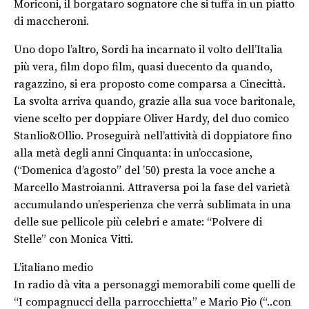
Moriconi, il borgataro sognatore che si tuffa in un piatto
di maccheroni.
Uno dopo l’altro, Sordi ha incarnato il volto dell’Italia
più vera, film dopo film, quasi duecento da quando,
ragazzino, si era proposto come comparsa a Cinecittà.
La svolta arriva quando, grazie alla sua voce baritonale,
viene scelto per doppiare Oliver Hardy, del duo comico
Stanlio&Ollio. Proseguirà nell’attività di doppiatore fino
alla metà degli anni Cinquanta: in un’occasione,
(“Domenica d’agosto” del ’50) presta la voce anche a
Marcello Mastroianni. Attraversa poi la fase del varietà
accumulando un’esperienza che verrà sublimata in una
delle sue pellicole più celebri e amate: “Polvere di
Stelle” con Monica Vitti.
L’italiano medio
In radio dà vita a personaggi memorabili come quelli de
“I compagnucci della parrocchietta” e Mario Pio (“..con