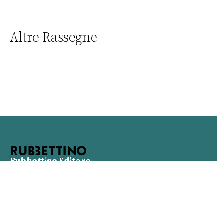
Altre Rassegne
Rubbettino Editore
Viale Rosario Rubbettino n. 10 - 88049 Soveria
Mannelli (CZ) Partita Iva 01933480798
Info
Contatti
Proposte