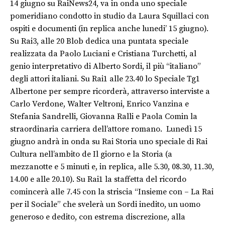
14 giugno su RaiNews24, va in onda uno speciale
pomeridiano condotto in studio da Laura Squillaci con
ospiti e documenti (in replica anche lunedi’ 15 giugno).
Su Rai3, alle 20 Blob dedica una puntata speciale
realizzata da Paolo Luciani e Cristiana Turchetti, al
genio interpretativo di Alberto Sordi, il più “italiano”
degli attori italiani. Su Rai1 alle 23.40 lo Speciale Tg1
Albertone per sempre ricorderà, attraverso interviste a
Carlo Verdone, Walter Veltroni, Enrico Vanzina e
Stefania Sandrelli, Giovanna Ralli e Paola Comin la
straordinaria carriera dell’attore romano. Lunedì 15
giugno andrà in onda su Rai Storia uno speciale di Rai
Cultura nell’ambito de Il giorno e la Storia (a
mezzanotte e 5 minuti e, in replica, alle 5.30, 08.30, 11.30,
14.00 e alle 20.10). Su Rai1 la staffetta del ricordo
comincerà alle 7.45 con la striscia “Insieme con – La Rai
per il Sociale” che svelerà un Sordi inedito, un uomo
generoso e dedito, con estrema discrezione, alla