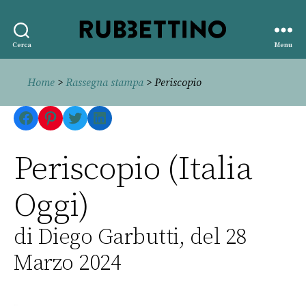
Rubbettino
Cerca
Menu
editore
Home
>
Rassegna stampa
> Periscopio
Facebook
Pinterest
Twitter
LinkedIn
Periscopio (Italia
Oggi)
di Diego Garbutti, del 28
Marzo 2024