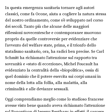
In questa emergenza sanitaria tornare agli autori
classici, come fa Ocone, aiuta a cogliere la natura stessa
del nostro ordinamento, come s’è sviluppato nel corso
dei secoli. Tanto più che alcune delle maggiori
riflessioni novecentesche e contemporanee muovono
proprio da quelle controversie per evidenziare che
l’avvento del welfare state, prima, e il trionfo dello
statalismo sanitario, ora, ha radici ben precise. Se Carl
Schmitt ha richiamato l’attenzione sul rapporto tra
sovranità e «stato di eccezione», Michel Foucault ha
evidenziato la centralità della «biopolitica», ossia di
quel dominio che il potere esercita sui corpi umani in
nome della lotta alla follia, alla malattia, alla
criminalità e alle devianze sessuali.
Oggi comprendiamo meglio come lo studioso francese
avesse visto bene quando aveva richiamato l’attenzione
sul Panopticon di Jeremy Bentham: in effetti, il carcere