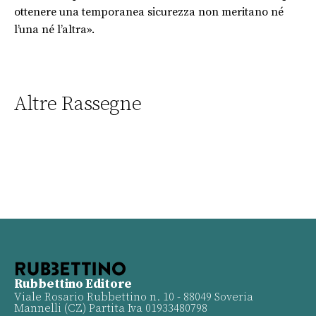
ottenere una temporanea sicurezza non meritano né
l’una né l’altra».
Altre Rassegne
Rubbettino Editore
Viale Rosario Rubbettino n. 10 - 88049 Soveria
Mannelli (CZ) Partita Iva 01933480798