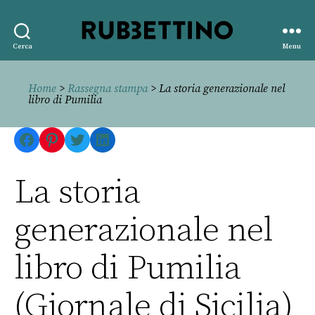
Rubbettino
Cerca
Menu
editore
Home
>
Rassegna stampa
> La storia generazionale nel
libro di Pumilia
Facebook
Pinterest
Twitter
LinkedIn
La storia
generazionale nel
libro di Pumilia
(Giornale di Sicilia)