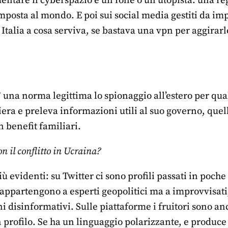
ntare il cyberspazio è un folle o un utopista: una re
posta al mondo. E poi sui social media gestiti da impr
 Italia a cosa serviva, se bastava una vpn per aggir
 una norma legittima lo spionaggio all’estero per qual
era e preleva informazioni utili al suo governo, quell’
 benefit familiari.
n il conflitto in Ucraina?
più evidenti: su Twitter ci sono profili passati in poc
 appartengono a esperti geopolitici ma a improvvisat
ni disinformativi. Sulle piattaforme i fruitori sono a
 un profilo. Se ha un linguaggio polarizzante, e produ