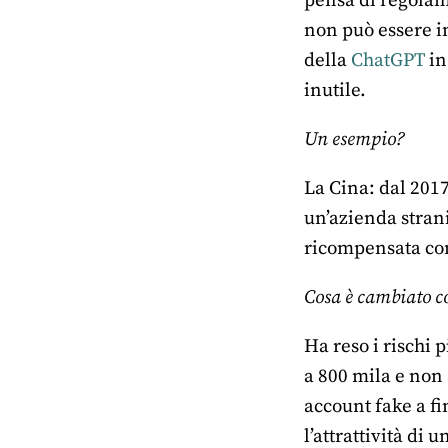
pensa di regolame
non può essere im
della
ChatGPT
in
inutile.
Un esempio?
La Cina: dal 2017
un’azienda strani
ricompensata con
Cosa è cambiato co
Ha reso i rischi 
a 800 mila e non
account fake a fi
l’attrattività di