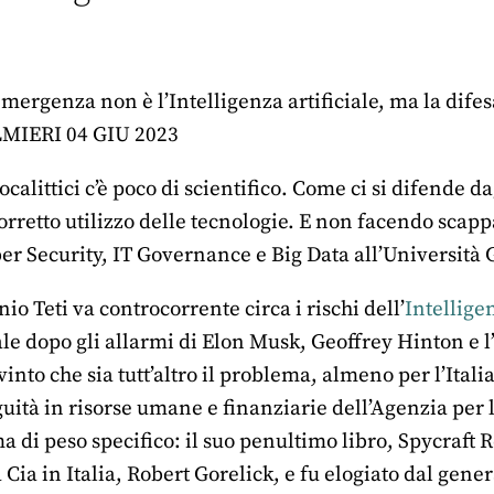
emergenza non è l’Intelligenza artificiale, ma la dife
IERI 04 GIU 2023
ocalittici c’è poco di scientifico. Come ci si difende d
rretto utilizzo delle tecnologie. E non facendo scappar
er Security, IT Governance e Big Data all’Università
io Teti va controcorrente circa i rischi dell’
Intelligen
 dopo gli allarmi di Elon Musk, Geoffrey Hinton e l’
nvinto che sia tutt’altro il problema, almeno per l’Ital
uità in risorse umane e finanziarie dell’Agenzia per 
 di peso specifico: il suo penultimo libro, Spycraft 
a Cia in Italia, Robert Gorelick, e fu elogiato dal gene