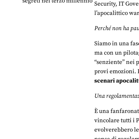
segreti nel terzo millennio
Security, IT Gove
l’apocalittico wa
Perché non ha paur
Siamo in una fase
ma con un pilotag
“senziente” nei p
provi emozioni. 
scenari apocalit
Una regolamentaz
È una fanfaronat
vincolare tutti i
evolverebbero le 