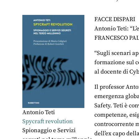
FACCE DISPARI
Antonio Teti: “L’
FRANCESCO PALM
“Sugli scenari ap
formazione sul co
al docente di Cyb
Il professor Anton
emergenza globale
Safety. Teti è co
Antonio Teti
competenze, esig
Spycraft revolution
controcorrente ma
Spionaggio e Servizi
dell’ex capo dell