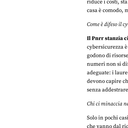
riduce i costi, s
casa è comodo, m
Come è difeso il c
Il Pnrr stanzia 
cybersicurezza è 
godono di risorse
numeri non si dif
adeguate: i laur
devono capire che
senza addestrare 
Chi ci minaccia n
Solo in pochi cas
che vanno dal ric