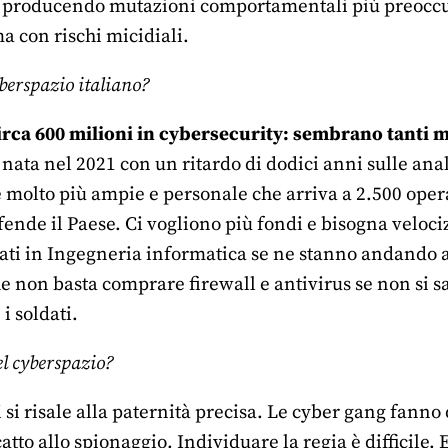
ta producendo mutazioni comportamentali più preoccupa
a con rischi micidiali.
yberspazio italiano?
circa 600 milioni in cybersecurity: sembrano tanti 
nata nel 2021 con un ritardo di dodici anni sulle anal
 molto più ampie e personale che arriva a 2.500 operat
ende il Paese. Ci vogliono più fondi e bisogna veloci
eati in Ingegneria informatica se ne stanno andando a
 non basta comprare firewall e antivirus se non si sa
i soldati.
el cyberspazio?
i si risale alla paternità precisa. Le cyber gang fanno
atto allo spionaggio. Individuare la regia è difficile. 