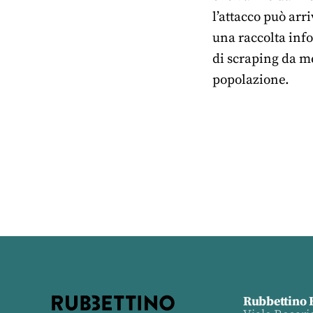
l’attacco può arr
una raccolta info
di scraping da me
popolazione.
Rubbettino 