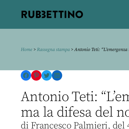
Rubbettino
editore
Home
>
Rassegna stampa
> Antonio Teti: “L’emergenza no
Facebook
Pinterest
Twitter
LinkedIn
Antonio Teti: “L’em
ma la difesa del no
di Francesco Palmieri, del