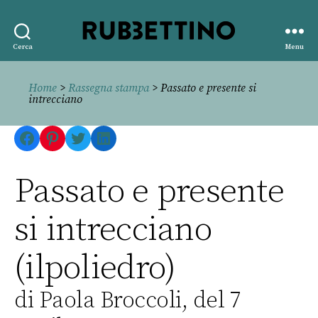
Rubbettino
Cerca
Menu
editore
Home
>
Rassegna stampa
> Passato e presente si
intrecciano
Facebook
Pinterest
Twitter
LinkedIn
Passato e presente
si intrecciano
(ilpoliedro)
di Paola Broccoli, del 7