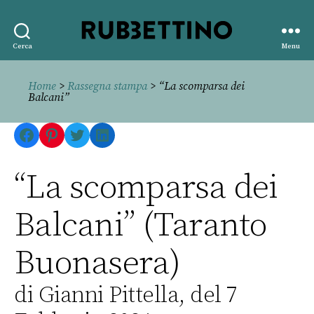
Rubbettino
Cerca
Menu
editore
Home
>
Rassegna stampa
> “La scomparsa dei
Balcani”
Facebook
Pinterest
Twitter
LinkedIn
“La scomparsa dei
Balcani” (Taranto
Buonasera)
di Gianni Pittella, del 7