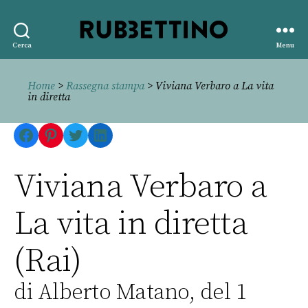
Rubbettino
Cerca
Menu
editore
Home
>
Rassegna stampa
> Viviana Verbaro a La vita
in diretta
Facebook
Pinterest
Twitter
LinkedIn
Viviana Verbaro a
La vita in diretta
(Rai)
di Alberto Matano, del 1