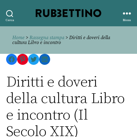
Rubbettino
Cerca
Menu
editore
Home
>
Rassegna stampa
> Diritti e doveri della
cultura Libro e incontro
Facebook
Pinterest
Twitter
LinkedIn
Diritti e doveri
della cultura Libro
e incontro (Il
Secolo XIX)