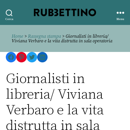
Rubbettino
Cerca
Menu
editore
Home
>
Rassegna stampa
> Giornalisti in libreria/
Viviana Verbaro e la vita distrutta in sala operatoria
Facebook
Pinterest
Twitter
LinkedIn
Giornalisti in
libreria/ Viviana
Verbaro e la vita
distrutta in sala