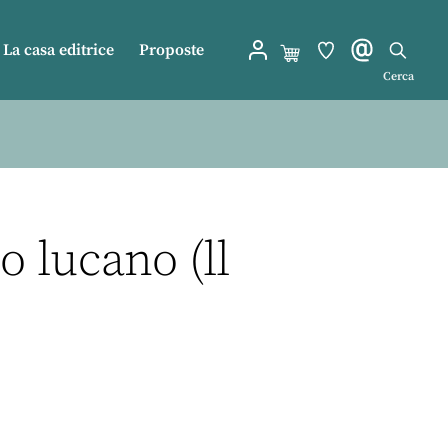
La casa editrice
Proposte
Cerca
o lucano (ll