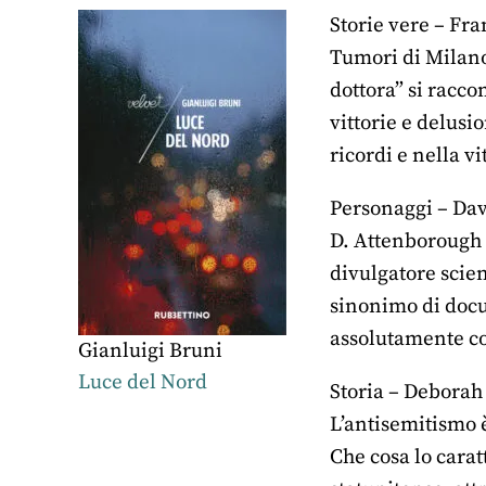
Storie vere – Fra
Tumori di Milano 
dottora” si racco
vittorie e delusi
ricordi e nella vi
Personaggi – Dav
D. Attenborough r
divulgatore scien
sinonimo di docu
assolutamente co
Gianluigi Bruni
Luce del Nord
Storia – Deborah 
L’antisemitismo 
Che cosa lo carat