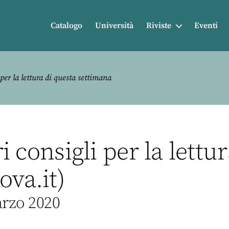
Catalogo
Università
Riviste
Eventi
 per la lettura di questa settimana
ri consigli per la lettu
ova.it)
arzo 2020