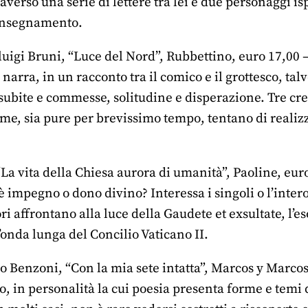
averso una serie di lettere tra lei e due personaggi isp
 insegnamento.
uigi Bruni, “Luce del Nord”, Rubbettino, euro 17,00 – 
narra, in un racconto tra il comico e il grottesco, tal
 subite e commesse, solitudine e disperazione. Tre cr
me, sia pure per brevissimo tempo, tentano di realizz
“La vita della Chiesa aurora di umanità”, Paoline, euro
 è impegno o dono divino? Interessa i singoli o l’int
ori affrontano alla luce della Gaudete et exsultate, l’e
’onda lunga del Concilio Vaticano II.
o Benzoni, “Con la mia sete intatta”, Marcos y Marcos
o, in personalità la cui poesia presenta forme e temi d