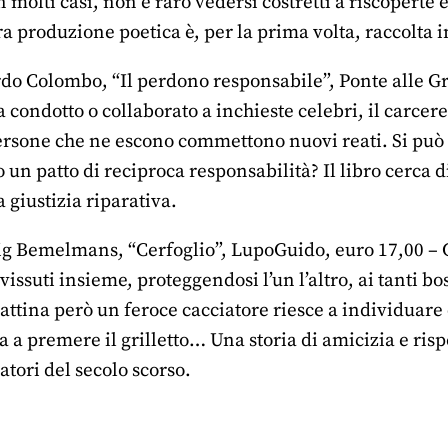
 molti casi, non è raro vedersi costretti a riscoperte e
era produzione poetica è, per la prima volta, raccolta
do Colombo, “Il perdono responsabile”, Ponte alle Gra
 condotto o collaborato a inchieste celebri, il carcere
ersone che ne escono commettono nuovi reati. Si può t
o un patto di reciproca responsabilità? Il libro cerca 
giustizia riparativa.
 Bemelmans, “Cerfoglio”, LupoGuido, euro 17,00 – C
issuti insieme, proteggendosi l’un l’altro, ai tanti bo
attina però un feroce cacciatore riesce a individuare c
ra a premere il grilletto… Una storia di amicizia e ris
atori del secolo scorso.