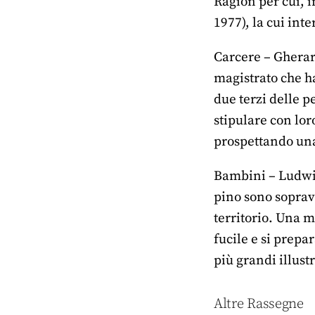
Ragion per cui, in
1977), la cui int
Carcere – Gherar
magistrato che ha
due terzi delle p
stipulare con lor
prospettando una 
Bambini – Ludwig
pino sono sopravv
territorio. Una m
fucile e si prepa
più grandi illustr
Altre Rassegne