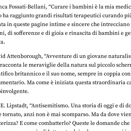
nca Fossati-Bellani, “Curare i bambini è la mia medicin
ha raggiunto grandi risultati terapeutici curando più 
nta in queste pagine intime e sincere che intrecciano 
oni, di sofferenze e di gioia e rinascita di bambini e g
ta.
id Attenborough, “Avventure di un giovane naturalista
acconta le meraviglie della natura sul piccolo scherm
tifico britannico e il suo nome, sempre in coppia con
mentario. Ma come è iniziata questa straordinaria car
involgente.
E. Lipstadt, “Antisemitismo. Una storia di oggi e di d
è tornato, anzi non è mai scomparso. Ma da dove viene
terizza? E come combatterlo? Queste le domande che si