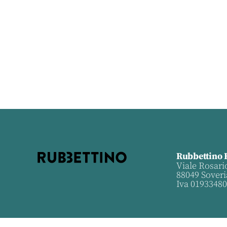
Rubbettino 
Viale Rosari
88049 Soveri
Iva 0193348