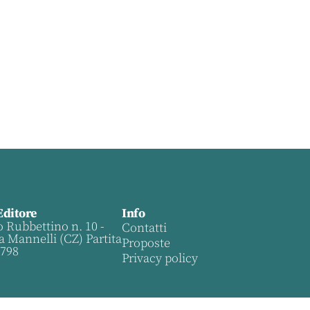
Editore
Info
o Rubbettino n. 10 -
Contatti
a Mannelli (CZ) Partita
Proposte
0798
Privacy policy