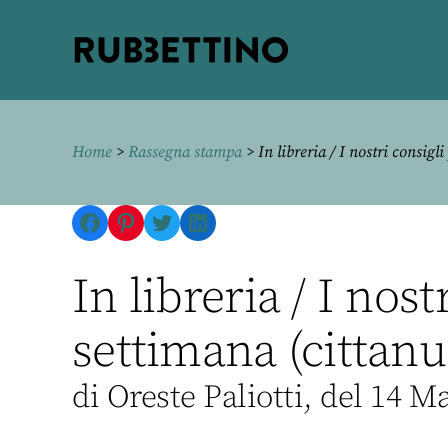
Rubbettino
editore
Home
>
Rassegna stampa
> In libreria / I nostri consigli
Facebook
Pinterest
Twitter
LinkedIn
In libreria / I nost
settimana (cittanu
di Oreste Paliotti, del 14 M