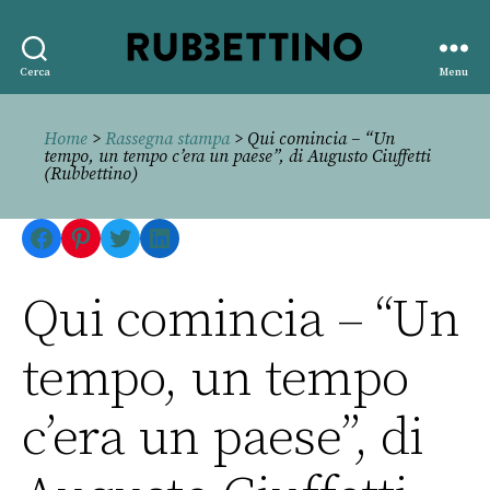
Rubbettino
Cerca
Menu
editore
Home
>
Rassegna stampa
> Qui comincia – “Un
tempo, un tempo c’era un paese”, di Augusto Ciuffetti
(Rubbettino)
Facebook
Pinterest
Twitter
LinkedIn
Qui comincia – “Un
tempo, un tempo
c’era un paese”, di