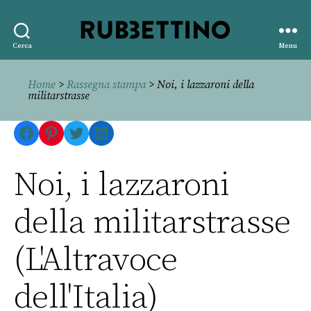
Rubbettino
Cerca
Menu
editore
Home
>
Rassegna stampa
> Noi, i lazzaroni della
militarstrasse
Facebook
Pinterest
Twitter
LinkedIn
Noi, i lazzaroni
della militarstrasse
(L'Altravoce
dell'Italia)