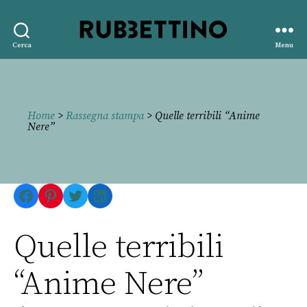
Rubbettino
Cerca
Menu
editore
Home
>
Rassegna stampa
> Quelle terribili “Anime
Nere”
Facebook
Pinterest
Twitter
LinkedIn
Quelle terribili
“Anime Nere”