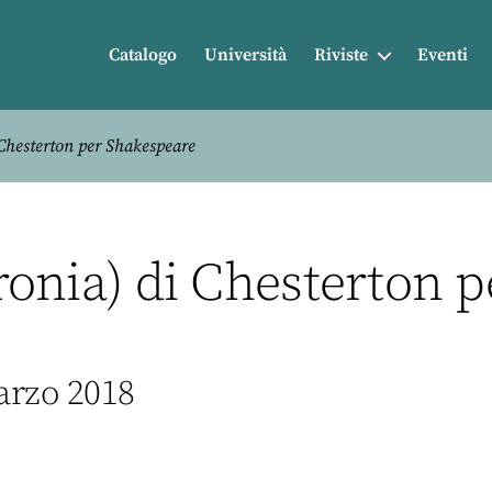
Catalogo
Università
Riviste
Eventi
 Chesterton per Shakespeare
’ironia) di Chesterton
arzo 2018