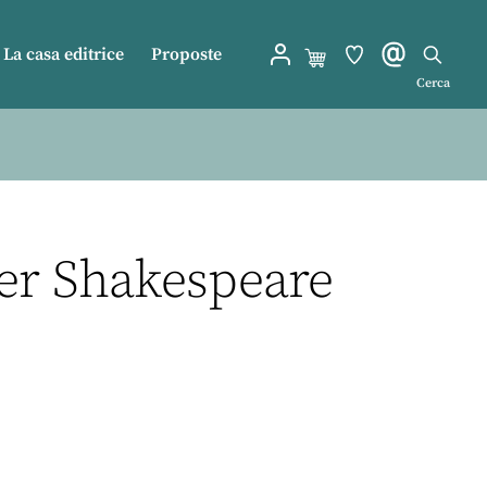
La casa editrice
Proposte
Cerca
 per Shakespeare