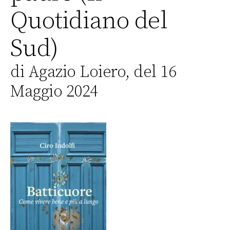
Quotidiano del
Sud)
di Agazio Loiero, del 16
Maggio 2024