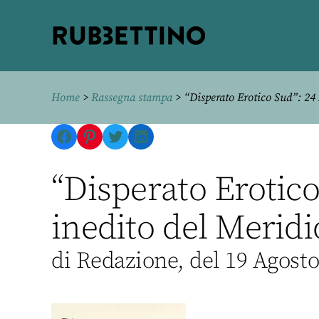
Rubbettino
editore
Home
>
Rassegna stampa
> “Disperato Erotico Sud”: 24 
Facebook
Pinterest
Twitter
LinkedIn
“Disperato Erotico
inedito del Merid
di Redazione, del 19 Agost