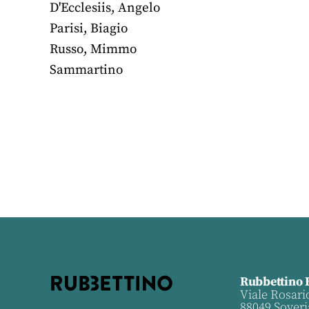
D'Ecclesiis
,
Angelo
Parisi
,
Biagio
Russo
,
Mimmo
Sammartino
Rubbettino 
Viale Rosari
88049 Soveri