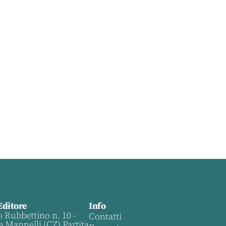
Editore
Info
o Rubbettino n. 10 -
Contatti
a Mannelli (CZ) Partita