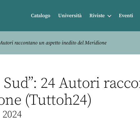
Catalogo
Università
Riviste
Eventi
Autori raccontano un aspetto inedito del Meridione
 Sud”: 24 Autori racc
ione (Tuttoh24)
o 2024