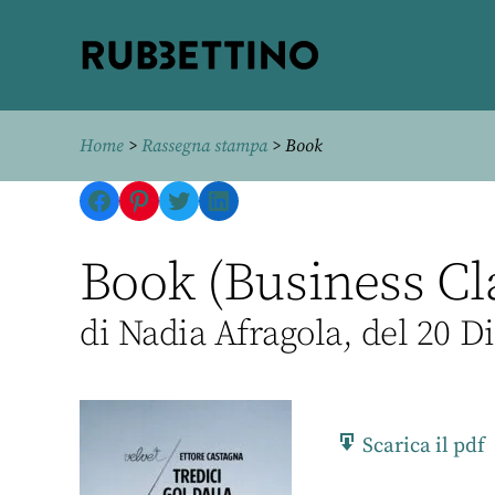
Rubbettino
editore
Home
>
Rassegna stampa
> Book
Facebook
Pinterest
Twitter
LinkedIn
Book (Business Cl
di Nadia Afragola, del 20 
Scarica il pdf