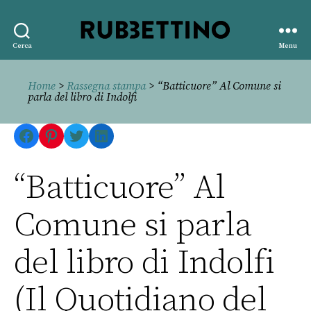
Rubbettino
Cerca
Menu
editore
Home
>
Rassegna stampa
> “Batticuore” Al Comune si
parla del libro di Indolfi
Facebook
Pinterest
Twitter
LinkedIn
“Batticuore” Al
Comune si parla
del libro di Indolfi
(Il Quotidiano del