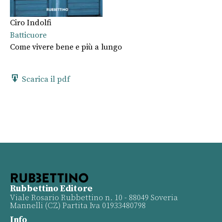
Ciro Indolfi
Batticuore
Come vivere bene e più a lungo
Scarica il pdf
Rubbettino Editore
Viale Rosario Rubbettino n. 10 - 88049 Soveria
Mannelli (CZ) Partita Iva 01933480798
Info