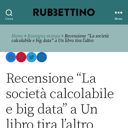
Rubbettino
Cerca
Menu
editore
Home
>
Rassegna stampa
> Recensione “La società
calcolabile e big data” a Un libro tira l’altro
Facebook
Pinterest
Twitter
LinkedIn
Recensione “La
società calcolabile
e big data” a Un
libro tira l’altro