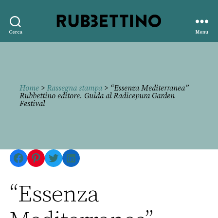
Rubbettino
Cerca
Menu
editore
Home
>
Rassegna stampa
> “Essenza Mediterranea”
Rubbettino editore. Guida al Radicepura Garden
Festival
Facebook
Pinterest
Twitter
LinkedIn
“Essenza