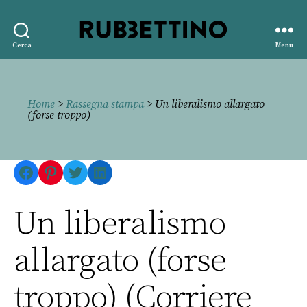
Rubbettino
Cerca
Menu
editore
Home
>
Rassegna stampa
> Un liberalismo allargato
(forse troppo)
Facebook
Pinterest
Twitter
LinkedIn
Un liberalismo
allargato (forse
troppo) (Corriere