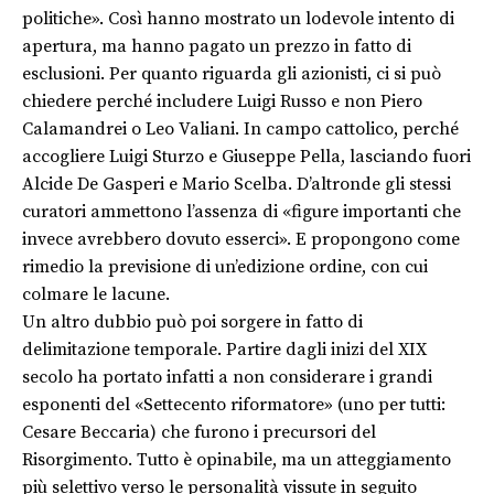
politiche». Così hanno mostrato un lodevole intento di
apertura, ma hanno pagato un prezzo in fatto di
esclusioni. Per quanto riguarda gli azionisti, ci si può
chiedere perché includere Luigi Russo e non Piero
Calamandrei o Leo Valiani. In campo cattolico, perché
accogliere Luigi Sturzo e Giuseppe Pella, lasciando fuori
Alcide De Gasperi e Mario Scelba. D’altronde gli stessi
curatori ammettono l’assenza di «figure importanti che
invece avrebbero dovuto esserci». E propongono come
rimedio la previsione di un’edizione ordine, con cui
colmare le lacune.
Un altro dubbio può poi sorgere in fatto di
delimitazione temporale. Partire dagli inizi del XIX
secolo ha portato infatti a non considerare i grandi
esponenti del «Settecento riformatore» (uno per tutti:
Cesare Beccaria) che furono i precursori del
Risorgimento. Tutto è opinabile, ma un atteggiamento
più selettivo verso le personalità vissute in seguito