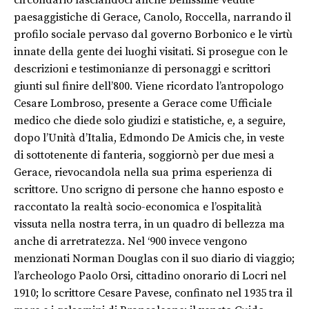
circondario lasciandoci anche bellissime vedute
paesaggistiche di Gerace, Canolo, Roccella, narrando il
profilo sociale pervaso dal governo Borbonico e le virtù
innate della gente dei luoghi visitati. Si prosegue con le
descrizioni e testimonianze di personaggi e scrittori
giunti sul finire dell’800. Viene ricordato l’antropologo
Cesare Lombroso, presente a Gerace come Ufficiale
medico che diede solo giudizi e statistiche, e, a seguire,
dopo l’Unità d’Italia, Edmondo De Amicis che, in veste
di sottotenente di fanteria, soggiornò per due mesi a
Gerace, rievocandola nella sua prima esperienza di
scrittore. Uno scrigno di persone che hanno esposto e
raccontato la realtà socio-economica e l’ospitalità
vissuta nella nostra terra, in un quadro di bellezza ma
anche di arretratezza. Nel ‘900 invece vengono
menzionati Norman Douglas con il suo diario di viaggio;
l’archeologo Paolo Orsi, cittadino onorario di Locri nel
1910; lo scrittore Cesare Pavese, confinato nel 1935 tra il