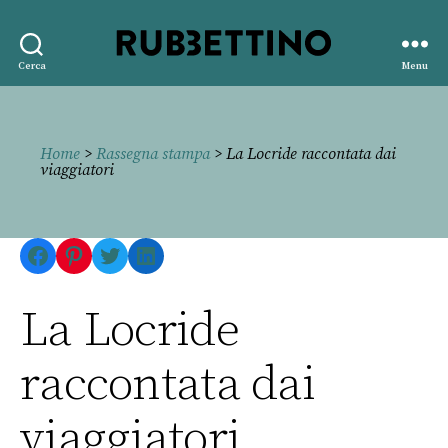
Rubbettino
Cerca
Menu
editore
Home
>
Rassegna stampa
> La Locride raccontata dai
viaggiatori
Facebook
Pinterest
Twitter
LinkedIn
La Locride
raccontata dai
viaggiatori