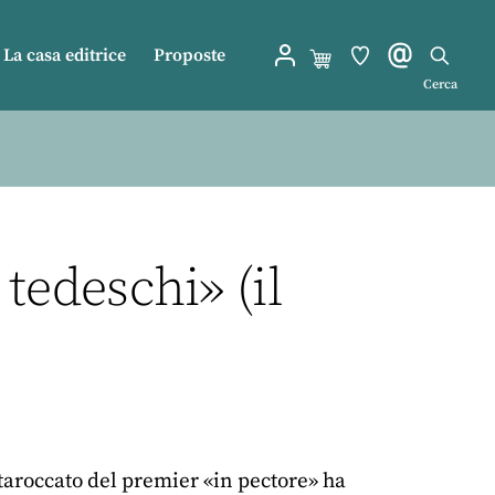
La casa editrice
Proposte
Cerca
tedeschi» (il
taroccato del premier «in pectore» ha