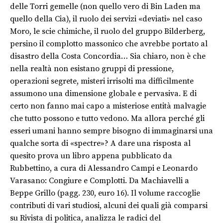
delle Torri gemelle (non quello vero di Bin Laden ma
quello della Cia), il ruolo dei servizi «deviati» nel caso
Moro, le scie chimiche, il ruolo del gruppo Bilderberg,
persino il complotto massonico che avrebbe portato al
disastro della Costa Concordia… Sia chiaro, non è che
nella realtà non esistano gruppi di pressione,
operazioni segrete, misteri irrisolti ma difficilmente
assumono una dimensione globale e pervasiva. E di
certo non fanno mai capo a misteriose entità malvagie
che tutto possono e tutto vedono. Ma allora perché gli
esseri umani hanno sempre bisogno di immaginarsi una
qualche sorta di «spectre»? A dare una risposta al
quesito prova un libro appena pubblicato da
Rubbettino, a cura di Alessandro Campi e Leonardo
Varasano: Congiure e Complotti. Da Machiavelli a
Beppe Grillo (pagg. 230, euro 16). Il volume raccoglie
contributi di vari studiosi, alcuni dei quali già comparsi
su Rivista di politica, analizza le radici del