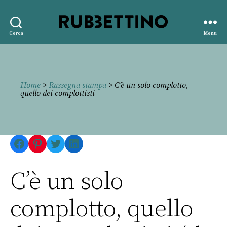
Rubbettino
Cerca
Menu
editore
Home
>
Rassegna stampa
> C’è un solo complotto,
quello dei complottisti
Facebook
Pinterest
Twitter
LinkedIn
C’è un solo
complotto, quello