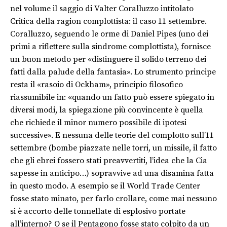
nel volume il saggio di Valter Coralluzzo intitolato
Critica della ragion complottista: il caso 11 settembre.
Coralluzzo, seguendo le orme di Daniel Pipes (uno dei
primi a riflettere sulla sindrome complottista), fornisce
un buon metodo per «distinguere il solido terreno dei
fatti dalla palude della fantasia». Lo strumento principe
resta il «rasoio di Ockham», principio filosofico
riassumibile in: «quando un fatto può essere spiegato in
diversi modi, la spiegazione più convincente è quella
che richiede il minor numero possibile di ipotesi
successive». E nessuna delle teorie del complotto sull’11
settembre (bombe piazzate nelle torri, un missile, il fatto
che gli ebrei fossero stati preavvertiti, l’idea che la Cia
sapesse in anticipo…) sopravvive ad una disamina fatta
in questo modo. A esempio se il World Trade Center
fosse stato minato, per farlo crollare, come mai nessuno
si è accorto delle tonnellate di esplosivo portate
all’interno? O se il Pentagono fosse stato colpito da un