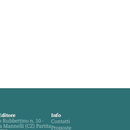
Editore
Info
o Rubbettino n. 10 -
Contatti
a Mannelli (CZ) Partita
Proposte