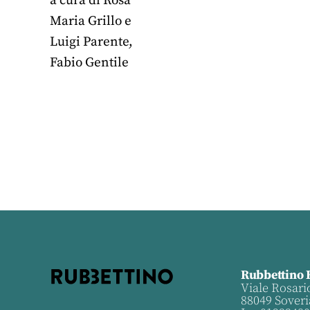
a cura di
Rosa
Maria Grillo
e
Luigi Parente,
Fabio Gentile
Rubbettino 
Viale Rosari
88049 Soveri