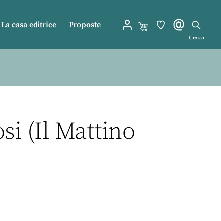
La casa editrice
Proposte
Cerca
osi (Il Mattino