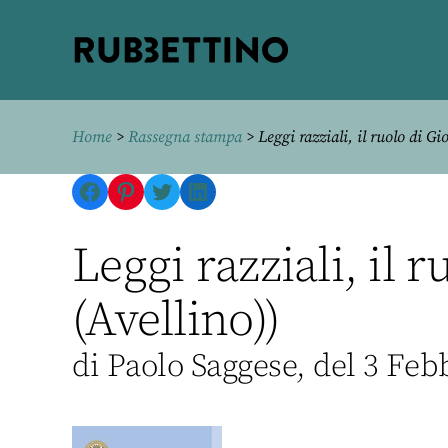
Rubbettino
editore
Home
>
Rassegna stampa
> Leggi razziali, il ruolo di G
Facebook
Pinterest
Twitter
LinkedIn
Leggi razziali, il 
(Avellino))
di Paolo Saggese, del 3 Feb