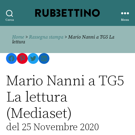
Rubbettino
Cerca
Menu
editore
Home
>
Rassegna stampa
> Mario Nanni a TG5 La
lettura
Facebook
Pinterest
Twitter
LinkedIn
Mario Nanni a TG5
La lettura
(Mediaset)
del 25 Novembre 2020