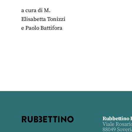
a cura di
M.
Elisabetta Tonizzi
e
Paolo Battifora
Rubbettino 
Viale Rosari
88049 Soveri