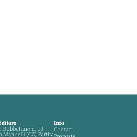
Editore
Info
o Rubbettino n. 10 -
Contatti
a Mannelli (CZ) Partita
Proposte