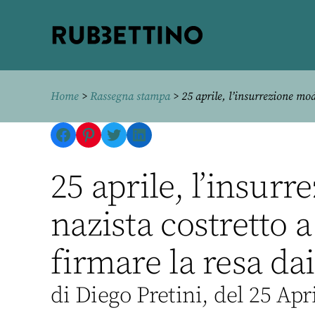
Rubbettino
editore
Home
>
Rassegna stampa
> 25 aprile, l’insurrezione mod
Facebook
Pinterest
Twitter
LinkedIn
25 aprile, l’insur
nazista costretto 
firmare la resa dai
di Diego Pretini, del 25 Apr