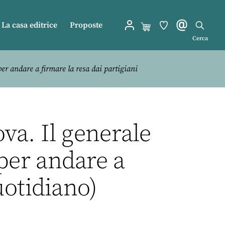
La casa editrice
Proposte
Cerca
er andare a firmare la resa dai partigiani
va. Il generale
 per andare a
uotidiano)